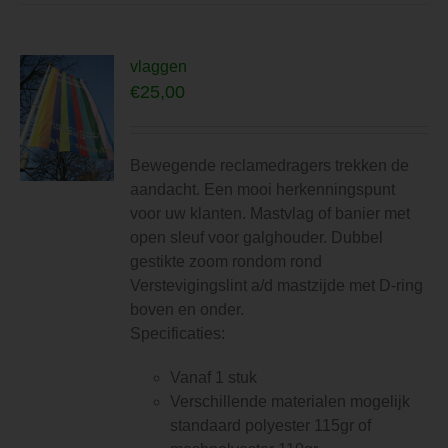
meerdere
variaties.
Deze
vlaggen
optie
€
25,00
kan
gekozen
worden
Bewegende reclamedragers trekken de
op
aandacht. Een mooi herkenningspunt
de
voor uw klanten. Mastvlag of banier met
productpagina
open sleuf voor galghouder. Dubbel
gestikte zoom rondom rond
Verstevigingslint a/d mastzijde met D-ring
boven en onder.
Specificaties:
Vanaf 1 stuk
Verschillende materialen mogelijk
standaard polyester 115gr of