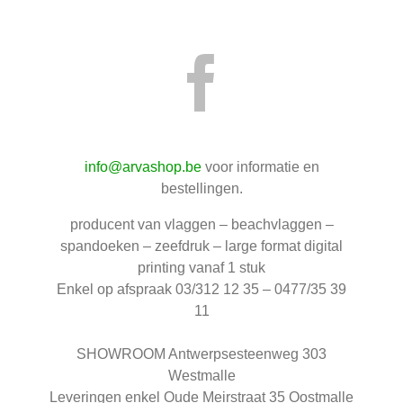
Deze
PVC spandoek outdoor
optie
€
25,00
kan
gekozen
worden
PVC spandoeken klein formaat (of
op
verschillende stuks) minder dan 5m2
de
productpagina
Toevoegen aan
Details
info@arvashop.be
voor informatie en
winkelwagen
bestellingen.
producent van vlaggen – beachvlaggen –
spandoeken – zeefdruk – large format digital
printing vanaf 1 stuk
Enkel op afspraak 03/312 12 35 – 0477/35 39
Beachvlag 250 * 80 cm
11
Prijsklasse:
€
50,00
-
€
105,00
€50,00
SHOWROOM Antwerpsesteenweg 303
tot
Westmalle
Onze beachvlaggen, supersnel inzetbaar!
€105,00
Leveringen enkel Oude Meirstraat 35 Oostmalle
Verkijgbaar in 3 verschillende hoogtes: