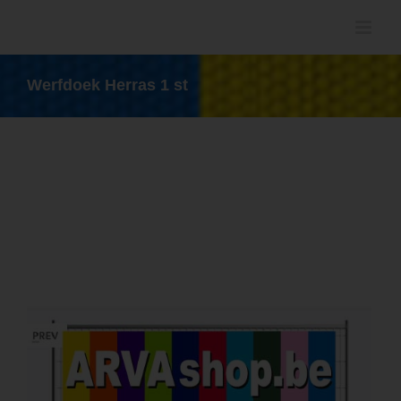
Ga
naar
inhoud
Werfdoek Herras 1 st