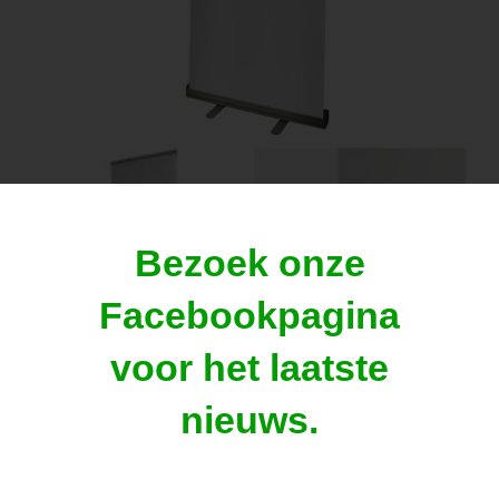
Bezoek onze
Facebookpagina
voor het laatste
nieuws.
Rollup banner PVC 200 * 85 cm