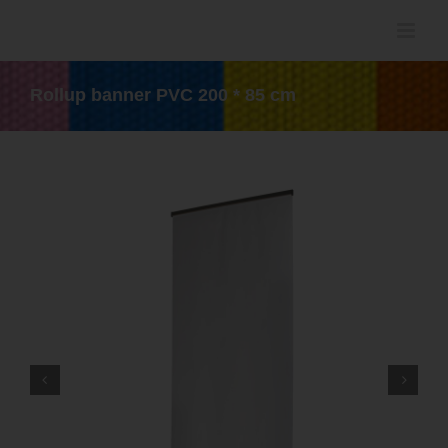
Ga
naar
inhoud
Rollup banner PVC 200 * 85 cm