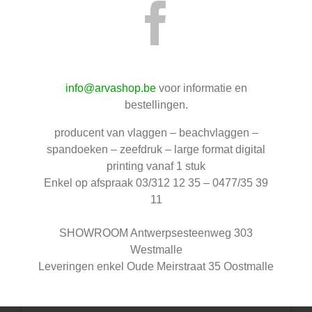
Uw mobiele eyecatcher
Plaats uw boodschap waar je wil in enkele seconden.
Snel & makkelijke montage
info@arvashop.be
voor informatie en
€ 55,00
bestellingen.
producent van vlaggen – beachvlaggen –
Categorie:
Roll-up
spandoeken – zeefdruk – large format digital
printing vanaf 1 stuk
Enkel op afspraak 03/312 12 35 – 0477/35 39
11
Beschrijving
SHOWROOM Antwerpsesteenweg 303
Beoordelingen (0)
Westmalle
Leveringen enkel Oude Meirstraat 35 Oostmalle
Beschrijving