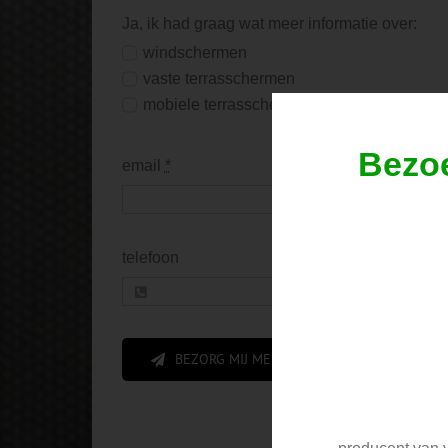
Ja, ik had graag wat meer informatie over:
windschermen
vaste terrasschermen
mobiele terrasschermen
Bezo
email
*
telefoon
BEZORG MIJ MEER INFORMATIE