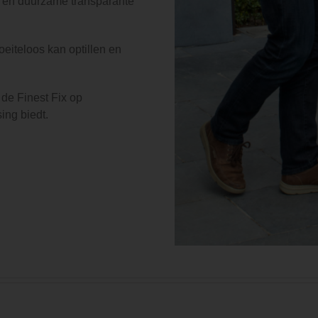
e en duurzame transparante
oeiteloos kan optillen en
t de Finest Fix op
ing biedt.