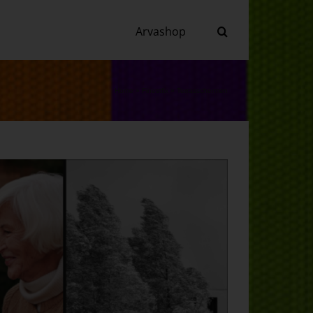
Arvashop
Home
»
Finestfix
»
Terrasschermen