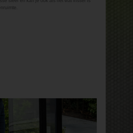
se sfeer en kan je ook als het wat frisser is
enruimte.